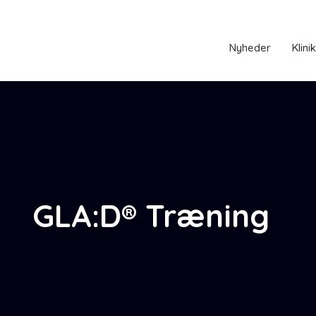
Nyheder
Klini
GLA:D® Træning