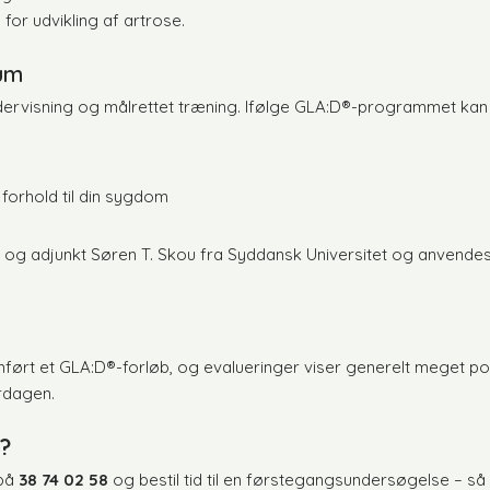
for udvikling af artrose.
rum
dervisning og målrettet træning. Ifølge GLA:D®-programmet kan
forhold til din sygdom
 og adjunkt Søren T. Skou fra Syddansk Universitet og anvendes
ført et GLA:D®-forløb, og evalueringer viser generelt meget posi
erdagen.
®?
 på
38 74 02 58
og bestil tid til en førstegangsundersøgelse – så 