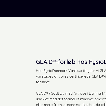
​GLA:D®-forløb hos Fysi
Hos FysioDanmark Vanløse tilbyder vi GLA:
varetages af vores certificerede GLA:D®-ins
forløbet.
GLA:D® (Godt Liv med Artrose i Danmark)
udviklet med det formål at mindske smerte
eller mere fremskredne stadier. Har du ti