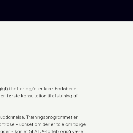
gt) i hofter og/eller knæ. Forløbene
n første konsultation til afslutning af
entuddannelse. Træningsprogrammet er
rtrose – uanset om der er tale om tidlige
sskader – kan et GLA:D®-forløb også være