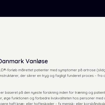
oDanmark Vanløse
D®-forløb målrettet patienter med symptomer på artrose (slidgi
truktører, der sikrer en tryg og fagligt funderet proces – fra de
 er baseret på den nyeste forskning inden for træning og pati
r, øge funktionen og forbedre livskvaliteten hos personer med a
dligere haft knæ- eller hofteskader – fx menisk- eller korsbånd