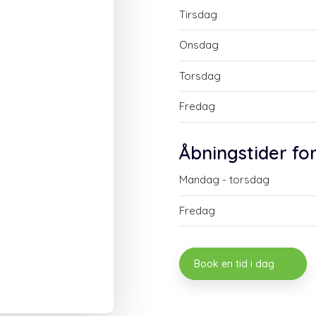
Tirsdag
Onsdag
Torsdag
Fredag
​Åbningstider fo
Mandag - torsdag​
Fredag
Book en tid i dag