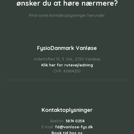
​ønsker du at høre nærmere?
Find vores kontaktoplysninger herunder.
FysioDanmark Vanløse
Indertoften 10, 3. SAL, 2720 Vanløse
Klik her for rutevejledning
CVR: 42864250
Kontaktoplysninger
Telefon:
3874 0258
E-mail:
fd@vanlose-fys.dk
Book tid hos os