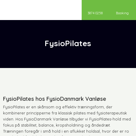
3874 0258
Booking
FysioPilates
FysioPilates hos FysioDanmark Vanløse
FysioPilates er en skånsom og effektiv træningsform, der
kombinerer principperne fra klassisk pilates med fysioterapeutisk
viden. Hos FysioDanmark Vanløse tilbyder vi FysioPilates-hold med
fokus på stabilitet, balance, kropsholdning og åndedræt.
Træningen foregår i små hold i en aflukket holdsal, hvor der er ro