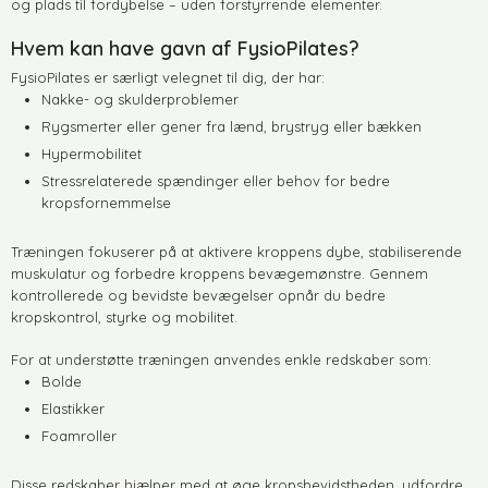
og plads til fordybelse – uden forstyrrende elementer.
Hvem kan have gavn af FysioPilates?
FysioPilates er særligt velegnet til dig, der har:
Nakke- og skulderproblemer
Rygsmerter eller gener fra lænd, brystryg eller bækken
Hypermobilitet
Stressrelaterede spændinger eller behov for bedre
kropsfornemmelse
Træningen fokuserer på at aktivere kroppens dybe, stabiliserende
muskulatur og forbedre kroppens bevægemønstre. Gennem
kontrollerede og bevidste bevægelser opnår du bedre
kropskontrol, styrke og mobilitet.
For at understøtte træningen anvendes enkle redskaber som:
Bolde
Elastikker
Foamroller
Disse redskaber hjælper med at øge kropsbevidstheden, udfordre