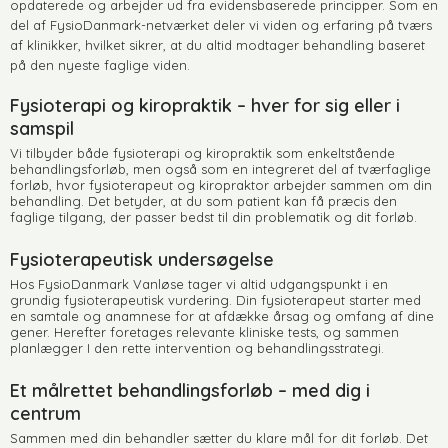
opdaterede og arbejder ud fra evidensbaserede principper. Som en
del af FysioDanmark-netværket deler vi viden og erfaring på tværs
af klinikker, hvilket sikrer, at du altid modtager behandling baseret
på den nyeste faglige viden.
Fysioterapi og kiropraktik – hver for sig eller i
samspil
Vi tilbyder både fysioterapi og kiropraktik som enkeltstående
behandlingsforløb, men også som en integreret del af tværfaglige
forløb, hvor fysioterapeut og kiropraktor arbejder sammen om din
behandling. Det betyder, at du som patient kan få præcis den
faglige tilgang, der passer bedst til din problematik og dit forløb.
Fysioterapeutisk undersøgelse
Hos FysioDanmark Vanløse tager vi altid udgangspunkt i en
grundig fysioterapeutisk vurdering. Din fysioterapeut starter med
en samtale og anamnese for at afdække årsag og omfang af dine
gener. Herefter foretages relevante kliniske tests, og sammen
planlægger I den rette intervention og behandlingsstrategi.
Et målrettet behandlingsforløb – med dig i
centrum
Sammen med din behandler sætter du klare mål for dit forløb. Det