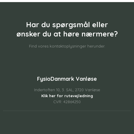
Har du spørgsmål eller
​ønsker du at høre nærmere?
Find vores kontaktoplysninger herunder.
FysioDanmark Vanløse
Indertoften 10, 3. SAL, 2720 Vanløse
Klik her for rutevejledning
CVR: 42864250