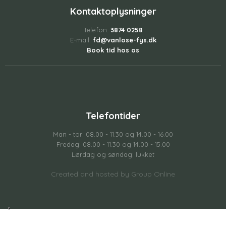
Kontaktoplysninger
Telefon:
3874 0258
E-mail:
fd@vanlose-fys.dk
Book tid hos os
Telefontider
Man - tor: 08.00 - 11.30 og 14.00 - 16.00
Fredag: 08.00 - 11.30 og 14.00 - 15.00
Lørdag og søndag: lukket
Created and hosted by Group Online