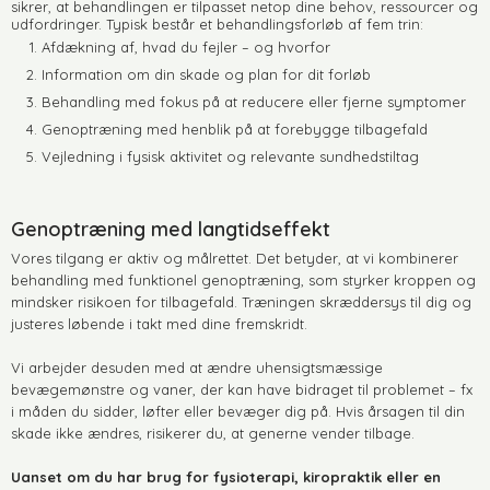
sikrer, at behandlingen er tilpasset netop dine behov, ressourcer og
udfordringer. Typisk består et behandlingsforløb af fem trin:
Afdækning af, hvad du fejler – og hvorfor
Information om din skade og plan for dit forløb
Behandling med fokus på at reducere eller fjerne symptomer
Genoptræning med henblik på at forebygge tilbagefald
Vejledning i fysisk aktivitet og relevante sundhedstiltag
Genoptræning med langtidseffekt
Vores tilgang er aktiv og målrettet. Det betyder, at vi kombinerer
behandling med funktionel genoptræning, som styrker kroppen og
mindsker risikoen for tilbagefald. Træningen skræddersys til dig og
justeres løbende i takt med dine fremskridt.
Vi arbejder desuden med at ændre uhensigtsmæssige
bevægemønstre og vaner, der kan have bidraget til problemet – fx
i måden du sidder, løfter eller bevæger dig på. Hvis årsagen til din
skade ikke ændres, risikerer du, at generne vender tilbage.
Uanset om du har brug for fysioterapi, kiropraktik eller en