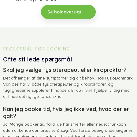
Se holdoversigt
​SPØRGSMÅL FØR BOOKING
Ofte stillede spørgsmål
​Skal jeg vælge fysioterapeut eller kiropraktor?
Det afhænger af dine symptomer og dit behov. Hos FysioDanmark
Vanløse har vi både fysioterapeuter og kiropraktorer, og
faglighederne supplerer hinanden. Er du i tvivl, hjælper vi dig med
at finde det rigtige første skridt.
​Kan jeg booke tid, hvis jeg ikke ved, hvad der er
galt?
​Ja. Mange booker tid, fordi de har smerter eller nedsat funktion
uden at kende den præcise årsag. Ved første besøg undersøger vi
dine symptomer og vurderer, hvilket forløb der passer bedst.