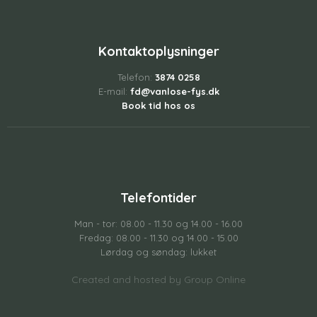
Kontaktoplysninger
Telefon:
3874 0258
E-mail:
fd@vanlose-fys.dk
Book tid hos os
Telefontider
Man - tor: 08.00 - 11.30 og 14.00 - 16.00
Fredag: 08.00 - 11.30 og 14.00 - 15.00
Lørdag og søndag: lukket
Created and hosted by Group Online