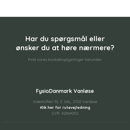
Har du spørgsmål eller
​ønsker du at høre nærmere?
Find vores kontaktoplysninger herunder.
FysioDanmark Vanløse
Indertoften 10, 3. SAL, 2720 Vanløse
Klik her for rutevejledning
CVR: 42864250