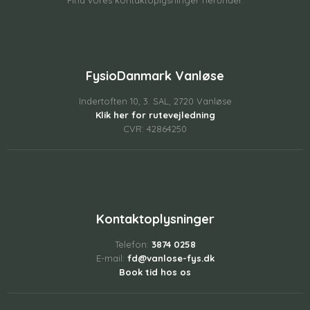
FysioDanmark Vanløse
Indertoften 10, 3. SAL, 2720 Vanløse
Klik her for rutevejledning
CVR: 42864250
Kontaktoplysninger
Telefon:
3874 0258
E-mail:
fd@vanlose-fys.dk
Book tid hos os