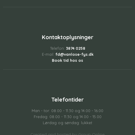
Kontaktoplysninger
Telefon:
3874 0258
E-mail:
fd@vanlose-fys.dk
Book tid hos os
Telefontider
Man - tor: 08.00 - 11.30 og 14.00 - 16.00
Fredag: 08.00 - 11.30 og 14.00 - 15.00
Lørdag og søndag: lukket
Created and hosted by Group Online