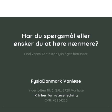
Har du spørgsmål eller
​ønsker du at høre nærmere?
Find vores kontaktoplysninger herunder.
FysioDanmark Vanløse
Indertoften 10, 3. SAL, 2720 Vanløse
Klik her for rutevejledning
CVR: 42864250