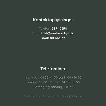
Kontaktoplysninger
Telefon:
3874 0258
E-mail:
fd@vanlose-fys.dk
Book tid hos os
Telefontider
Man - tor: 08.00 - 11.30 og 14.00 - 16.00
Fredag: 08.00 - 11.30 og 14.00 - 15.00
Lørdag og søndag: lukket
Created and hosted by Group Online