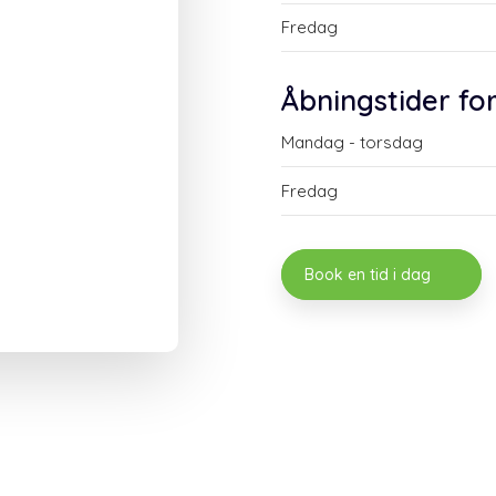
Fredag
​Åbningstider fo
Mandag - torsdag​
Fredag
Book en tid i dag