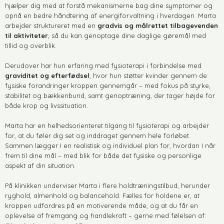
hjælper dig med at forstå mekanismerne bag dine symptomer og
opnå en bedre håndtering af energiforvaltning i hverdagen. Marta
arbejder struktureret med en
gradvis og målrettet tilbagevenden
til aktiviteter
, så du kan genoptage dine daglige gøremål med
tillid og overblik.
Derudover har hun erfaring med fysioterapi i forbindelse med
graviditet og efterfødsel
, hvor hun støtter kvinder gennem de
fysiske forandringer kroppen gennemgår – med fokus på styrke,
stabilitet og bækkenbund, samt genoptræning, der tager højde for
både krop og livssituation.
Marta har en helhedsorienteret tilgang til fysioterapi og arbejder
for, at du føler dig set og inddraget gennem hele forløbet.
Sammen lægger I en realistisk og individuel plan for, hvordan I når
frem til dine mål – med blik for både det fysiske og personlige
aspekt af din situation.
På klinikken underviser Marta i flere holdtræningstilbud, herunder
ryghold, almenhold og balancehold. Fælles for holdene er, at
kroppen udfordres på en motiverende måde, og at du får en
oplevelse af fremgang og handlekraft – gerne med følelsen af: