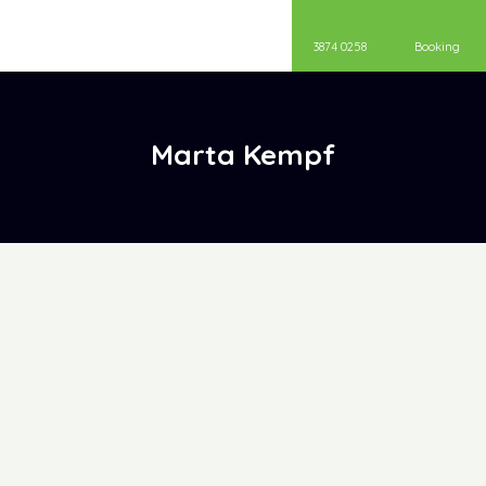
3874 0258
Booking
​Marta Kempf