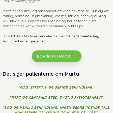
“Yes, det kunne jeg godt!”
Marta er selv aktiv og passioneret omkring bevægelse. Hun dyrker
roning, boksning, styrketræning, crossfit, løb og landevejscykling. I
2016 blev hun europamester i roning og har deltaget i flere
internationale konkurrencer, herunder World Cups.
Et forløb hos Marta er kendetegnet ved
helhedsorientering,
faglighed og engagement
.
Book tid hos Marta!
Det siger patienterne om Marta
"GOD, EFFEKTIV OG SERIØS BEHANDLING."
​"RART OG CENTRALT STED. DYGTIG FYSIOTERAPEUT.
"SØD OG VENLIG BEHANDLING, INGEN BEDREVIDENDE TALE,
KUN SERIØS OPLYSNING OG HJÆLP. DEJLIGT!"​