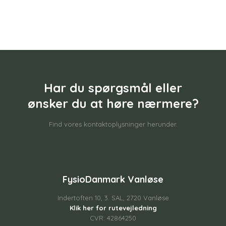
Har du spørgsmål eller
​ønsker du at høre nærmere?
Find vores kontaktoplysninger herunder.
FysioDanmark Vanløse
Indertoften 10, 3. SAL, 2720 Vanløse
Klik her for rutevejledning
CVR: 42864250