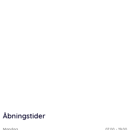
Åbningstider
Mandag
​07.00 - 19.00​