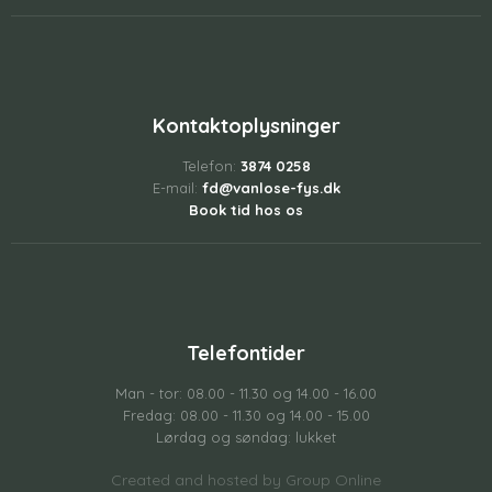
Kontaktoplysninger
Telefon:
3874 0258
E-mail:
fd@vanlose-fys.dk
Book tid hos os
Telefontider
Man - tor: 08.00 - 11.30 og 14.00 - 16.00
Fredag: 08.00 - 11.30 og 14.00 - 15.00
Lørdag og søndag: lukket
Created and hosted by Group Online